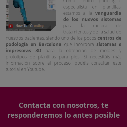
Como centro podológico
especialista en plantillas,
estamos a la
vanguardia
de los nuevos sistemas
para la mejora de
tratamientos y de la salud de
nuestros pacientes, siendo uno de los pocos
centros de
podología en Barcelona
que incorpora
sistemas e
impresoras 3D
para la obtención de moldes y
prototipos de plantillas para pies. Si necesitáis más
información sobre el proceso, podéis consultar este
tutorial en Youtube.
Contacta con nosotros, te
responderemos lo antes posible