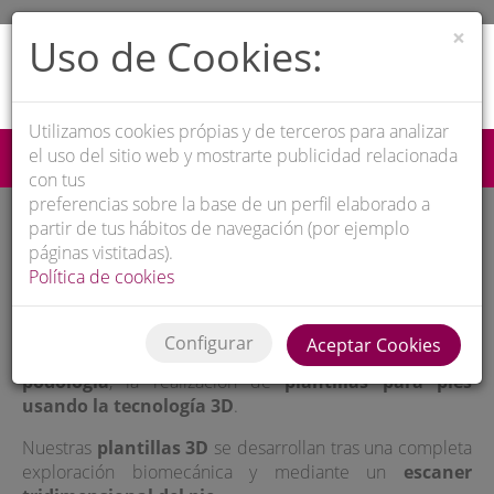
×
Uso de Cookies:
PODÓLOGOS BARCELONA
Utilizamos cookies própias y de terceros para analizar
el uso del sitio web y mostrarte publicidad relacionada
933 840 740
Pídenos cita
CATALÀ
con tus
preferencias sobre la base de un perfil elaborado a
partir de tus hábitos de navegación (por ejemplo
Plantillas con tecnología 3D
páginas vistitadas).
Política de cookies
En nuestra
clínica del pie
, como especialistas en todo
tipo de plantillas de ortopedia y plantillas deportivas,
Configurar
Aceptar Cookies
hemos incorporado la teconología más puntera en
podología
, la realización de
plantillas para pies
usando la tecnología 3D
.
Nuestras
plantillas 3D
se desarrollan tras una completa
exploración biomecánica y mediante un
escaner