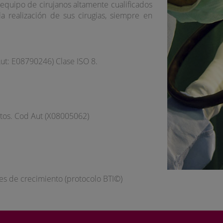
quipo de cirujanos altamente cualificados
 la realización de sus cirugias, siempre en
Aut: E08790246) Clase ISO 8.
tos. Cod Aut (X08005062)
res de crecimiento (protocolo BTI©)