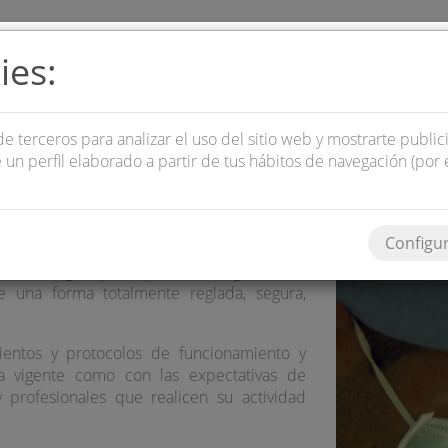
ies:
QUIENES SOMOS
SERVICIOS
LOC
de terceros para analizar el uso del sitio web y mostrarte publi
 un perfil elaborado a partir de tus hábitos de navegación (por 
ía Homologado en Barcelona
Configu
a Podológica
para que sea un lugar donde
 una forma totalmente reglada, segura,
ientos y protocolos de funcionamiento y
a vigente como con las expectativas de
 profesionales que realicen su actividad