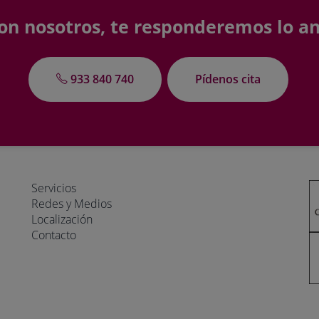
on nosotros, te responderemos lo an
933 840 740
Pídenos cita
Servicios
Redes y Medios
Localización
Contacto