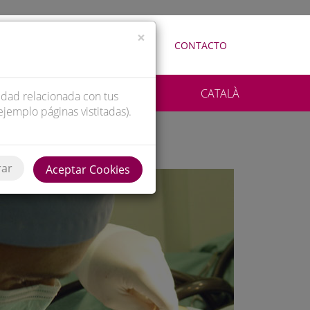
×
ALIZACIÓN
REDES Y MEDIOS
CONTACTO
CATALÀ
cidad relacionada con tus
ejemplo páginas vistitadas).
rar
Aceptar Cookies