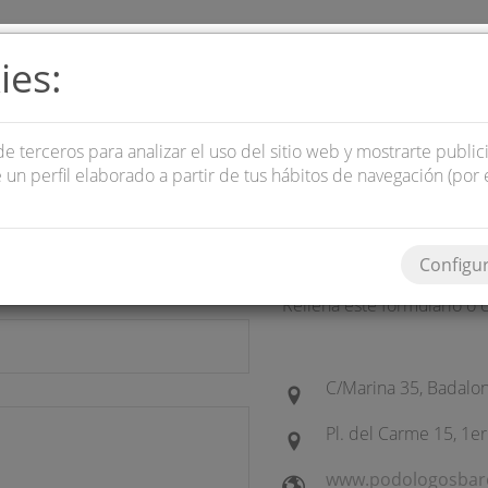
ies:
QUIENES SOMOS
SERVICIOS
LOC
de terceros para analizar el uso del sitio web y mostrarte publi
 un perfil elaborado a partir de tus hábitos de navegación (por 
Contacta con n
Configu
Rellena este formulario o 
C/Marina 35, Badalon
Pl. del Carme 15, 1er
www.podologosbarc