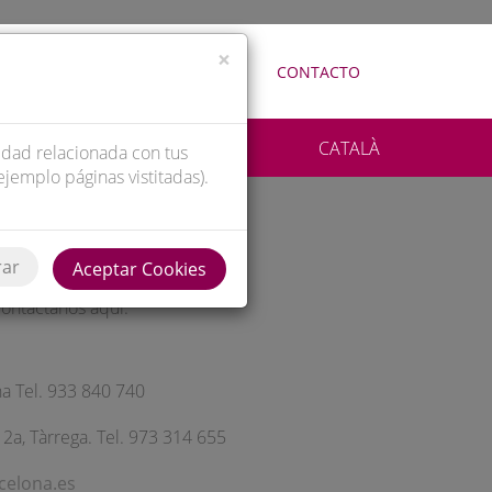
×
ALIZACIÓN
REDES Y MEDIOS
CONTACTO
CATALÀ
cidad relacionada con tus
ejemplo páginas vistitadas).
osotros
rar
Aceptar Cookies
contáctanos aquí:
a Tel. 933 840 740
 2a, Tàrrega. Tel. 973 314 655
elona.es